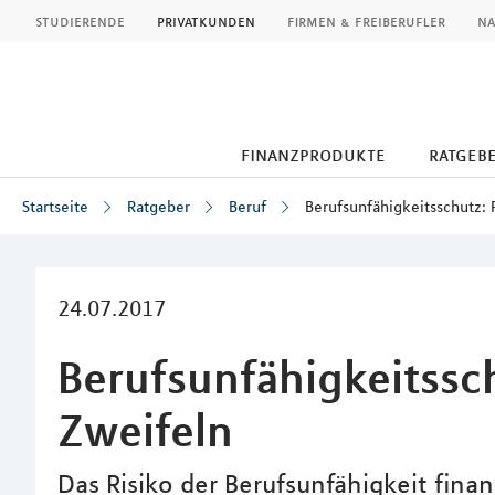
MLP
studierende
privatkunden
firmen & freiberufler
na
finanzprodukte
ratgeb
Startseite
Ratgeber
Beruf
Berufsunfähigkeitsschutz: 
Inhalt
24.07.2017
Berufsunfähigkeitssch
Zweifeln
Das Risiko der Berufsunfähigkeit finanz