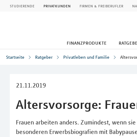
MLP
studierende
privatkunden
firmen & freiberufler
na
finanzprodukte
ratgeb
Startseite
Ratgeber
Privatleben und Familie
Altersvo
Inhalt
21.11.2019
Altersvorsorge: Frau
Frauen arbeiten anders. Zumindest, wenn si
besonderen Erwerbsbiografien mit Babypausen