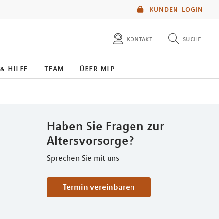
KUNDEN-LOGIN
kontakt
suche
diese website durchsuchen
 & hilfe
team
über mlp
mlp berater finden
Haben Sie Fragen zur
Altersvorsorge?
Sprechen Sie mit uns
Termin vereinbaren