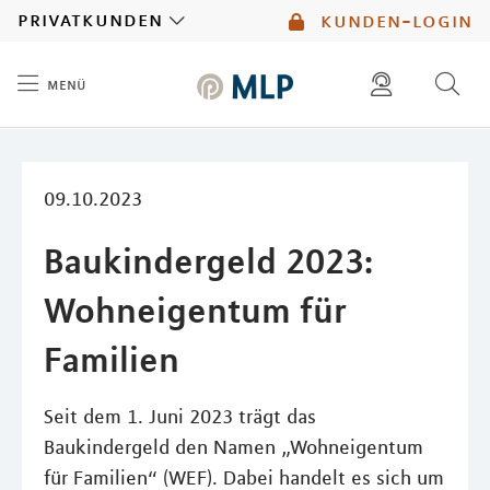
MLP
privatkunden
kunden-login
menü
Inhalt
diese website durchsuchen
mlp berater finden
09.10.2023
Baukindergeld 2023:
Wohneigentum für
Familien
Seit dem 1. Juni 2023 trägt das
Baukindergeld den Namen „Wohneigentum
für Familien“ (WEF). Dabei handelt es sich um