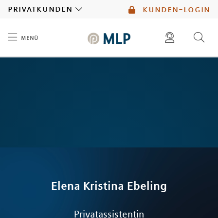
MLP
privatkunden
kunden-login
menü
Inhalt
diese website durchsuchen
mlp berater finden
Elena Kristina
Ebeling
Privatassistentin