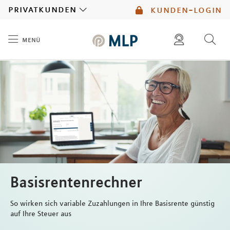
MLP
privatkunden
kunden-login
menü
Inhalt
diese website durchsuchen
mlp berater finden
Basisrentenrechner
So wirken sich variable Zuzahlungen in Ihre Basisrente günstig
auf Ihre Steuer aus